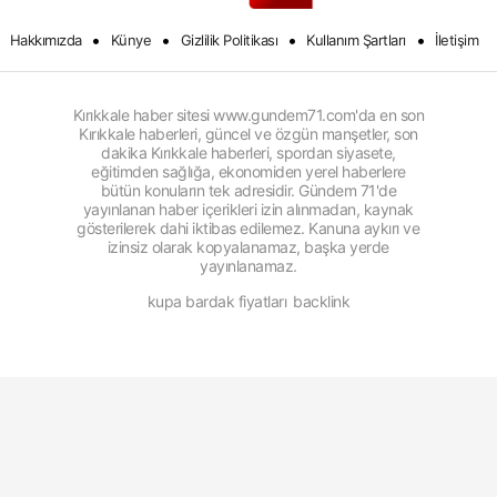
•
•
•
•
Hakkımızda
Künye
Gizlilik Politikası
Kullanım Şartları
İletişim
Kırıkkale haber sitesi www.gundem71.com'da en son
Kırıkkale haberleri, güncel ve özgün manşetler, son
dakika Kırıkkale haberleri, spordan siyasete,
eğitimden sağlığa, ekonomiden yerel haberlere
bütün konuların tek adresidir. Gündem 71'de
yayınlanan haber içerikleri izin alınmadan, kaynak
gösterilerek dahi iktibas edilemez. Kanuna aykırı ve
izinsiz olarak kopyalanamaz, başka yerde
yayınlanamaz.
kupa bardak fiyatları
backlink