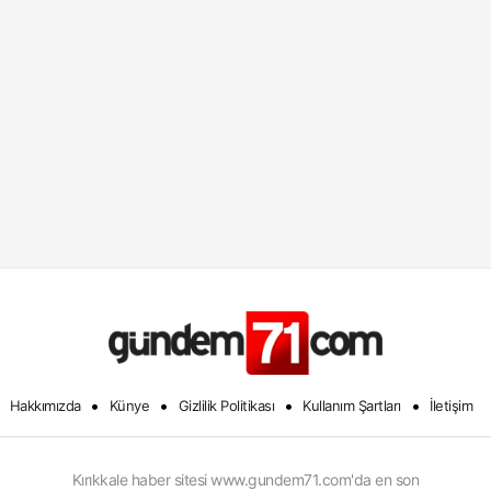
•
•
•
•
Hakkımızda
Künye
Gizlilik Politikası
Kullanım Şartları
İletişim
Kırıkkale haber sitesi www.gundem71.com'da en son