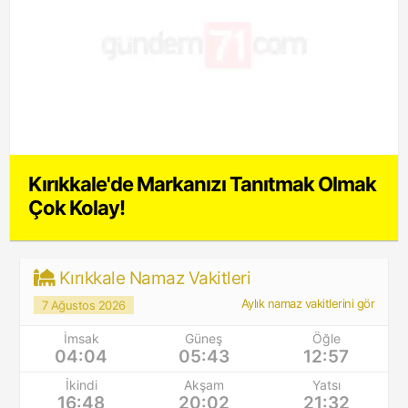
Kırıkkale'de Markanızı Tanıtmak Olmak
Çok Kolay!
Kırıkkale Namaz Vakitleri
Aylık namaz vakitlerini gör
7 Ağustos 2026
İmsak
Güneş
Öğle
04:04
05:43
12:57
İkindi
Akşam
Yatsı
16:48
20:02
21:32