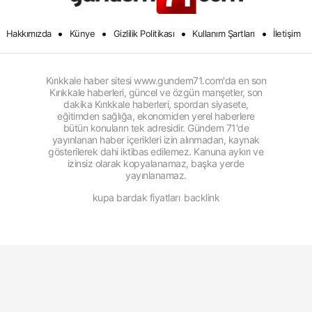
•
•
•
•
Hakkımızda
Künye
Gizlilik Politikası
Kullanım Şartları
İletişim
Kırıkkale haber sitesi www.gundem71.com'da en son
Kırıkkale haberleri, güncel ve özgün manşetler, son
dakika Kırıkkale haberleri, spordan siyasete,
eğitimden sağlığa, ekonomiden yerel haberlere
bütün konuların tek adresidir. Gündem 71'de
yayınlanan haber içerikleri izin alınmadan, kaynak
gösterilerek dahi iktibas edilemez. Kanuna aykırı ve
izinsiz olarak kopyalanamaz, başka yerde
yayınlanamaz.
kupa bardak fiyatları
backlink