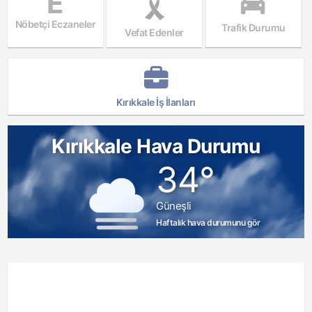
E
Nöbetçi Eczaneler
Trafik Durumu
Vefat Edenler
Kırıkkale İş İlanları
Kırıkkale Hava Durumu
34°
Güneşli
Haftalık hava durumunu gör