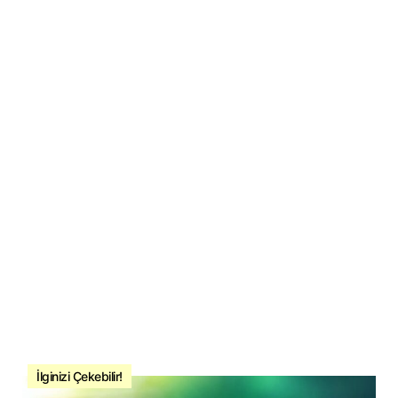
İlginizi Çekebilir!