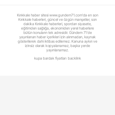
Kırıkkale haber sitesi www.gundem71.com'da en son
Kırıkkale haberleri, güncel ve özgün manşetler, son
dakika Kırıkkale haberleri, spordan siyasete,
eğitimden sağlığa, ekonomiden yerel haberlere
bütün konuların tek adresidir. Gündem 71'de
yayınlanan haber içerikleri izin alınmadan, kaynak
gösterilerek dahi iktibas edilemez. Kanuna aykırı ve
izinsiz olarak kopyalanamaz, başka yerde
yayınlanamaz.
kupa bardak fiyatları
backlink