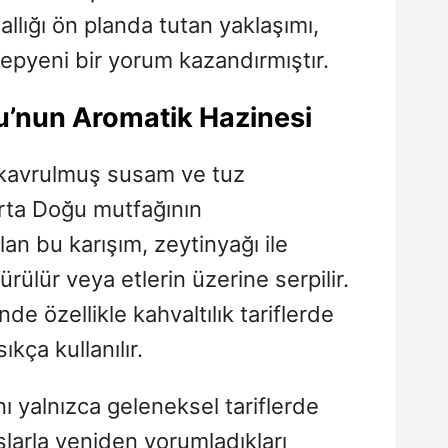
llığı ön planda tutan yaklaşımı,
yepyeni bir yorum kazandırmıştır.
u’nun Aromatik Hazinesi
, kavrulmuş susam ve tuz
Orta Doğu mutfağının
an bu karışım, zeytinyağı ile
ürülür veya etlerin üzerine serpilir.
de özellikle kahvaltılık tariflerde
kça kullanılır.
ını yalnızca geleneksel tariflerde
larla yeniden yorumladıkları