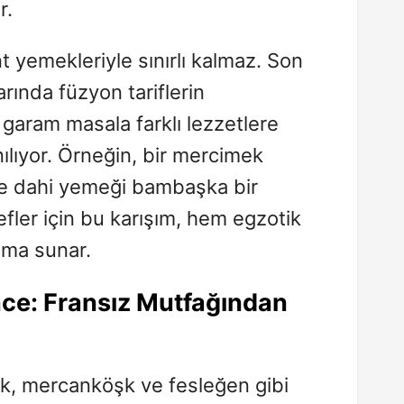
r.
t yemekleriyle sınırlı kalmaz. Son
rında füzyon tariflerin
 garam masala farklı lezzetlere
nılıyor. Örneğin, bir mercimek
e dahi yemeği bambaşka bir
efler için bu karışım, hem egzotik
oma sunar.
nce
: Fransız Mutfağından
ik, mercanköşk ve fesleğen gibi