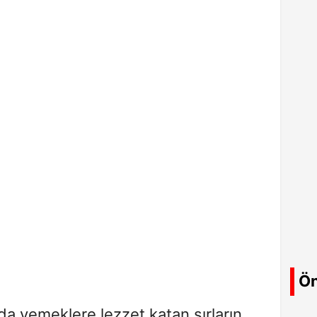
Ön
a yemeklere lezzet katan sırların