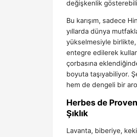
değişkenlik gösterebili
Bu karışım, sadece Hin
yıllarda dünya mutfakla
yükselmesiyle birlikte,
entegre edilerek kulla
çorbasına eklendiğind
boyuta taşıyabiliyor. Ş
hem de dengeli bir ar
Herbes
de
Prove
Şıklık
Lavanta, biberiye, kek