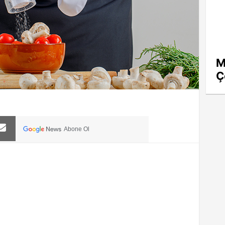
M
Ç
Abone Ol