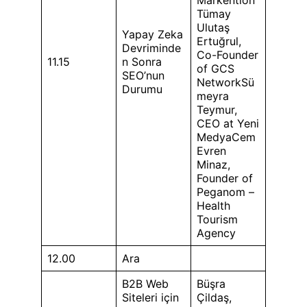
Tümay
Ulutaş
Yapay Zeka
Ertuğrul,
Devriminde
Co-Founder
11.15
n Sonra
of GCS
SEO’nun
NetworkSü
Durumu
meyra
Teymur,
CEO at Yeni
MedyaCem
Evren
Minaz,
Founder of
Peganom –
Health
Tourism
Agency
12.00
Ara
B2B Web
Büşra
Siteleri için
Çildaş,