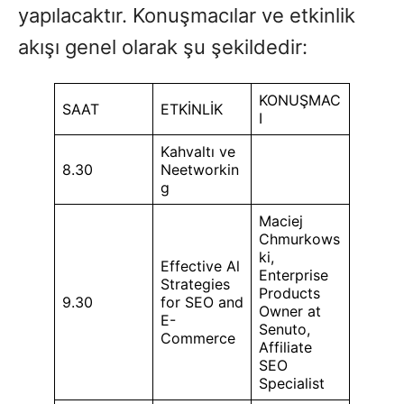
yapılacaktır. Konuşmacılar ve etkinlik
akışı genel olarak şu şekildedir:
KONUŞMAC
SAAT
ETKİNLİK
I
Kahvaltı ve
8.30
Neetworkin
g
Maciej
Chmurkows
ki,
Effective Al
Enterprise
Strategies
Products
9.30
for SEO and
Owner at
E-
Senuto,
Commerce
Affiliate
SEO
Specialist