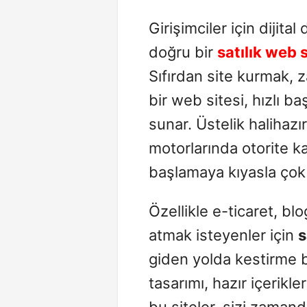
Girişimciler için dijit
doğru bir
satılık web s
Sıfırdan site kurmak, 
bir web sitesi, hızlı b
sunar. Üstelik halihaz
motorlarında otorite ka
başlamaya kıyasla çok 
Özellikle e-ticaret, b
atmak isteyenler için
s
giden yolda kestirme bi
tasarımı, hazır içerikle
bu siteler, sizi zamand