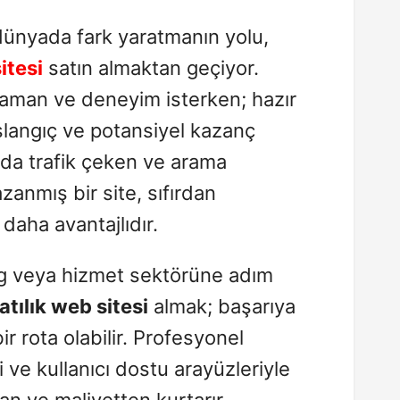
al dünyada fark yaratmanın yolu,
itesi
satın almaktan geçiyor.
zaman ve deneyim isterken; hazır
aşlangıç ve potansiyel kazanç
ırda trafik çeken ve arama
zanmış bir site, sıfırdan
daha avantajlıdır.
log veya hizmet sektörüne adım
atılık web sitesi
almak; başarıya
r rota olabilir. Profesyonel
ri ve kullanıcı dostu arayüzleriyle
an ve maliyetten kurtarır.