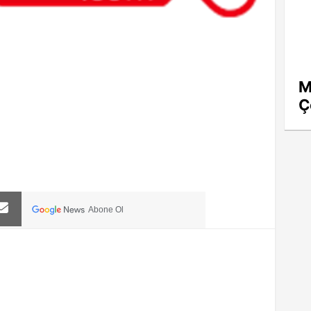
M
Ç
Abone Ol