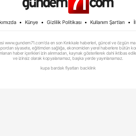
kımızda
•
Künye
•
Gizlilik Politikası
•
Kullanım Şartları
•
İ
itesi www.gundem71.com'da en son Kırıkkale haberleri, güncel ve özgün man
, spordan siyasete, eğitimden sağlığa, ekonomiden yerel haberlere bütün konu
anan haber içerikleri izin alınmadan, kaynak gösterilerek dahi iktibas edi
ve izinsiz olarak kopyalanamaz, başka yerde yayınlanamaz.
kupa bardak fiyatları
backlink