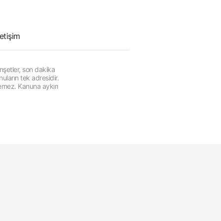
letişim
şetler, son dakika
ların tek adresidir.
lemez. Kanuna aykırı