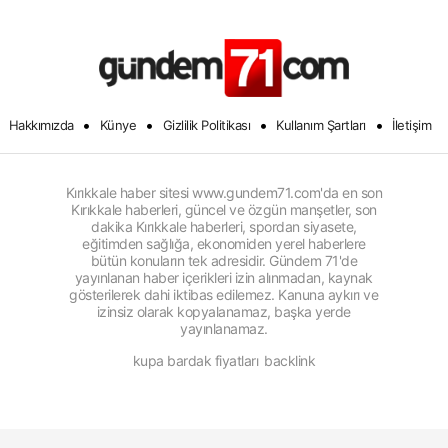
•
•
•
•
Hakkımızda
Künye
Gizlilik Politikası
Kullanım Şartları
İletişim
Kırıkkale haber sitesi www.gundem71.com'da en son
Kırıkkale haberleri, güncel ve özgün manşetler, son
dakika Kırıkkale haberleri, spordan siyasete,
eğitimden sağlığa, ekonomiden yerel haberlere
bütün konuların tek adresidir. Gündem 71'de
yayınlanan haber içerikleri izin alınmadan, kaynak
gösterilerek dahi iktibas edilemez. Kanuna aykırı ve
izinsiz olarak kopyalanamaz, başka yerde
yayınlanamaz.
kupa bardak fiyatları
backlink