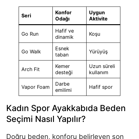
Konfor
Uygun
Seri
Odağı
Aktivite
Hafif ve
Go Run
Koşu
dinamik
Esnek
Go Walk
Yürüyüş
taban
Kemer
Uzun süreli
Arch Fit
desteği
kullanım
Darbe
Vapor Foam
Hafif spor
emilimi
Kadın Spor Ayakkabıda Beden
Seçimi Nasıl Yapılır?
Doğru beden, konforu belirleyen son