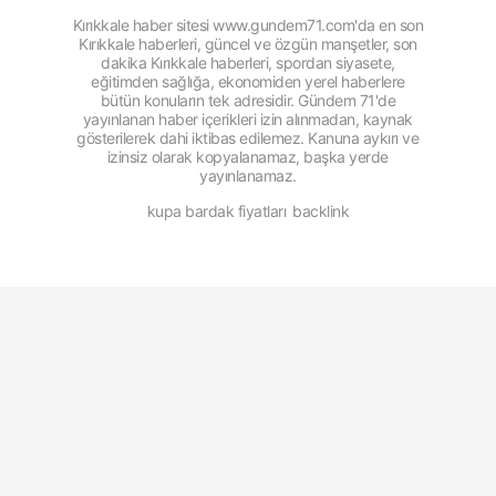
Kırıkkale haber sitesi www.gundem71.com'da en son
Kırıkkale haberleri, güncel ve özgün manşetler, son
dakika Kırıkkale haberleri, spordan siyasete,
eğitimden sağlığa, ekonomiden yerel haberlere
bütün konuların tek adresidir. Gündem 71'de
yayınlanan haber içerikleri izin alınmadan, kaynak
gösterilerek dahi iktibas edilemez. Kanuna aykırı ve
izinsiz olarak kopyalanamaz, başka yerde
yayınlanamaz.
kupa bardak fiyatları
backlink