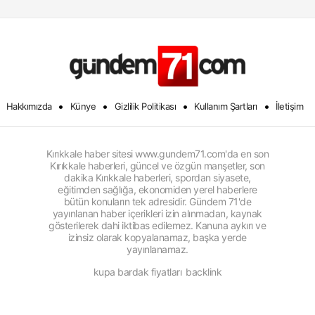
•
•
•
•
Hakkımızda
Künye
Gizlilik Politikası
Kullanım Şartları
İletişim
Kırıkkale haber sitesi www.gundem71.com'da en son
Kırıkkale haberleri, güncel ve özgün manşetler, son
dakika Kırıkkale haberleri, spordan siyasete,
eğitimden sağlığa, ekonomiden yerel haberlere
bütün konuların tek adresidir. Gündem 71'de
yayınlanan haber içerikleri izin alınmadan, kaynak
gösterilerek dahi iktibas edilemez. Kanuna aykırı ve
izinsiz olarak kopyalanamaz, başka yerde
yayınlanamaz.
kupa bardak fiyatları
backlink