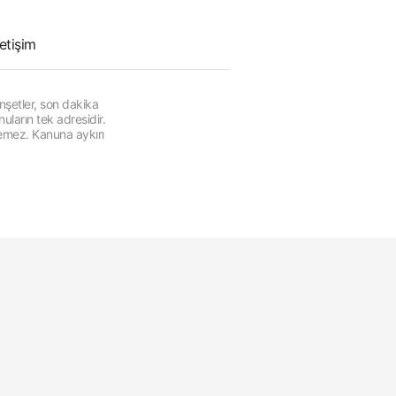
letişim
şetler, son dakika
ların tek adresidir.
lemez. Kanuna aykırı