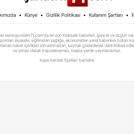
kımızda
•
Künye
•
Gizlilik Politikası
•
Kullanım Şartları
•
İ
itesi www.gundem71.com'da en son Kırıkkale haberleri, güncel ve özgün man
, spordan siyasete, eğitimden sağlığa, ekonomiden yerel haberlere bütün konu
anan haber içerikleri izin alınmadan, kaynak gösterilerek dahi iktibas edi
ve izinsiz olarak kopyalanamaz, başka yerde yayınlanamaz.
kupa bardak fiyatları
backlink