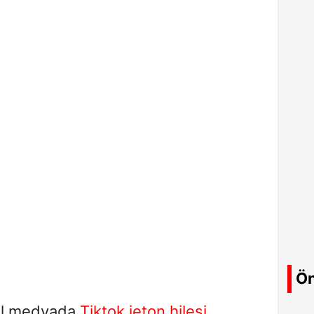
Ön
al medyada
Tiktok jeton hilesi