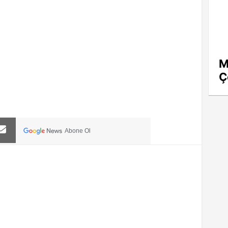
M
Ç
Abone Ol