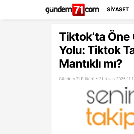
SİYASET
Tiktok’ta Öne
Yolu: Tiktok T
Mantıklı mı?
Gündem 71 Editörü • 21 Nisan 2025 11:1