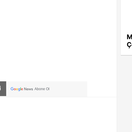
M
Ç
Abone Ol