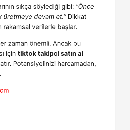
nın sıkça söylediği gibi:
“Önce
ik üretmeye devam et.”
Dikkat
akamsal verilerle başlar.
i her zaman önemli. Ancak bu
sı için
tiktok takipçi satın al
atır. Potansiyelinizi harcamadan,
.
com