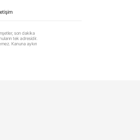
letişim
şetler, son dakika
ların tek adresidir.
lemez. Kanuna aykırı