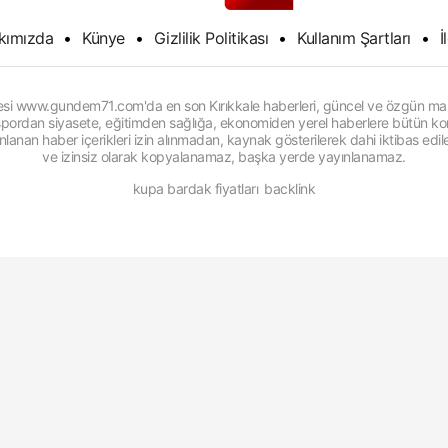
kımızda
•
Künye
•
Gizlilik Politikası
•
Kullanım Şartları
•
İ
itesi www.gundem71.com'da en son Kırıkkale haberleri, güncel ve özgün man
, spordan siyasete, eğitimden sağlığa, ekonomiden yerel haberlere bütün konu
anan haber içerikleri izin alınmadan, kaynak gösterilerek dahi iktibas edi
ve izinsiz olarak kopyalanamaz, başka yerde yayınlanamaz.
kupa bardak fiyatları
backlink