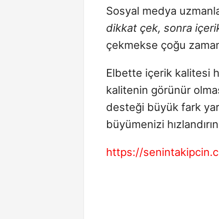
Sosyal medya uzmanları
dikkat çek, sonra içer
çekmekse çoğu zaman r
Elbette içerik kalites
kalitenin görünür olma
desteği büyük fark yar
büyümenizi hızlandırın
https://senintakipcin.