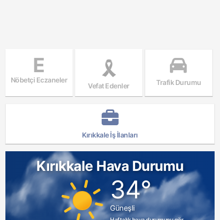
E
Nöbetçi Eczaneler
Trafik Durumu
Vefat Edenler
Kırıkkale İş İlanları
Kırıkkale Hava Durumu
34°
Güneşli
Haftalık hava durumunu gör