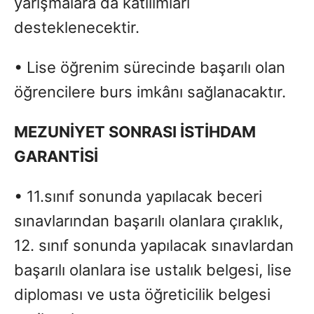
yarışmalara da katılımları
desteklenecektir.
• Lise öğrenim sürecinde başarılı olan
öğrencilere burs imkânı sağlanacaktır.
MEZUN
İ
YET SONRASI
İ
ST
İ
HDAM
GARANT
İSİ
• 11.sınıf sonunda yapılacak beceri
sınavlarından başarılı olanlara çıraklık,
12. sınıf sonunda yapılacak sınavlardan
başarılı olanlara ise ustalık belgesi, lise
diploması ve usta öğreticilik belgesi