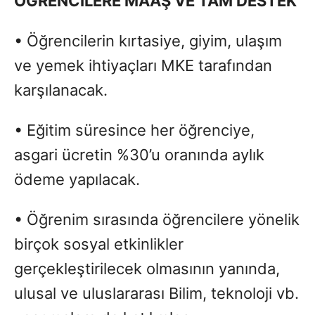
ÖĞ
RENC
İ
LERE MAA
Ş VE TAM DESTEK
• Öğrencilerin kırtasiye, giyim, ulaşım
ve yemek ihtiyaçları MKE tarafından
karşılanacak.
• Eğitim süresince her öğrenciye,
asgari ücretin %30’u oranında aylık
ödeme yapılacak.
• Öğrenim sırasında öğrencilere yönelik
birçok sosyal etkinlikler
gerçekleştirilecek olmasının yanında,
ulusal ve uluslararası Bilim, teknoloji vb.