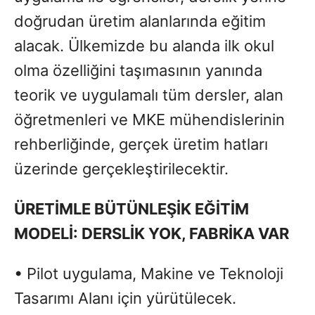
doğrudan üretim alanlarında eğitim
alacak. Ülkemizde bu alanda ilk okul
olma özelliğini taşımasının yanında
teorik ve uygulamalı tüm dersler, alan
öğretmenleri ve MKE mühendislerinin
rehberliğinde, gerçek üretim hatları
üzerinde gerçekleştirilecektir.
ÜRET
İ
MLE B
Ü
T
Ü
NLEŞİK EĞİTİ
M
MODEL
İ
: DERSL
İK YOK, FABRİ
KA VAR
• Pilot uygulama, Makine ve Teknoloji
Tasarımı Alanı için yürütülecek.