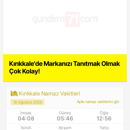
Kırıkkale'de Markanızı Tanıtmak Olmak
Çok Kolay!
Kırıkkale Namaz Vakitleri
Aylık namaz vakitlerini gör
10 Ağustos 2026
İmsak
Güneş
Öğle
04:08
05:46
12:56
İkindi
Akşam
Yatsı