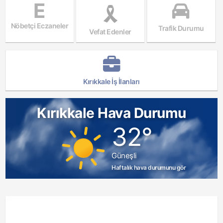
E
Nöbetçi Eczaneler
Trafik Durumu
Vefat Edenler
Kırıkkale İş İlanları
Kırıkkale Hava Durumu
32°
Güneşli
Haftalık hava durumunu gör