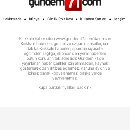
•
•
•
•
Hakkımızda
Künye
Gizlilik Politikası
Kullanım Şartları
İletişim
Kırıkkale haber sitesi www.gundem71.com'da en son
Kırıkkale haberleri, güncel ve özgün manşetler, son
dakika Kırıkkale haberleri, spordan siyasete,
eğitimden sağlığa, ekonomiden yerel haberlere
bütün konuların tek adresidir. Gündem 71'de
yayınlanan haber içerikleri izin alınmadan, kaynak
gösterilerek dahi iktibas edilemez. Kanuna aykırı ve
izinsiz olarak kopyalanamaz, başka yerde
yayınlanamaz.
kupa bardak fiyatları
backlink