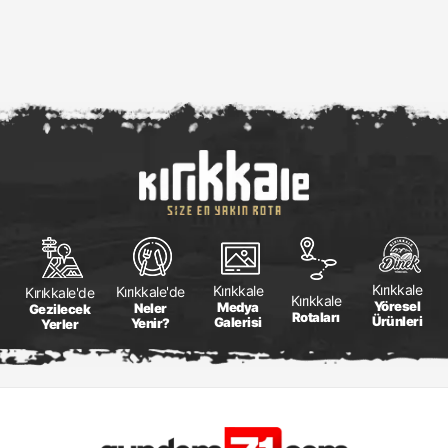
Kırıkkale
Kırıkkale
Kırıkkale'de
Kırıkkale'de
Kırıkkale
Yöresel
Medya
Neler
Gezilecek
Rotaları
Ürünleri
Galerisi
Yenir?
Yerler