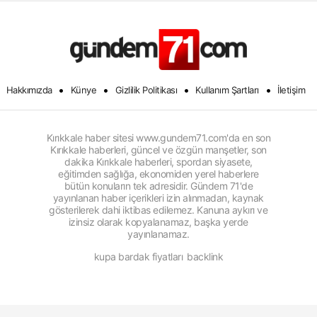
•
•
•
•
Hakkımızda
Künye
Gizlilik Politikası
Kullanım Şartları
İletişim
Kırıkkale haber sitesi www.gundem71.com'da en son
Kırıkkale haberleri, güncel ve özgün manşetler, son
dakika Kırıkkale haberleri, spordan siyasete,
eğitimden sağlığa, ekonomiden yerel haberlere
bütün konuların tek adresidir. Gündem 71'de
yayınlanan haber içerikleri izin alınmadan, kaynak
gösterilerek dahi iktibas edilemez. Kanuna aykırı ve
izinsiz olarak kopyalanamaz, başka yerde
yayınlanamaz.
kupa bardak fiyatları
backlink