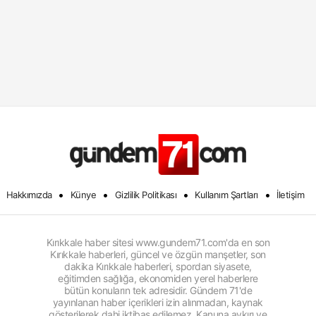
•
•
•
•
Hakkımızda
Künye
Gizlilik Politikası
Kullanım Şartları
İletişim
Kırıkkale haber sitesi www.gundem71.com'da en son
Kırıkkale haberleri, güncel ve özgün manşetler, son
dakika Kırıkkale haberleri, spordan siyasete,
eğitimden sağlığa, ekonomiden yerel haberlere
bütün konuların tek adresidir. Gündem 71'de
yayınlanan haber içerikleri izin alınmadan, kaynak
gösterilerek dahi iktibas edilemez. Kanuna aykırı ve