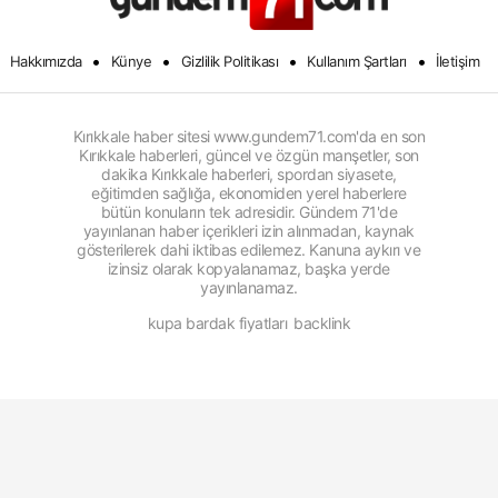
•
•
•
•
Hakkımızda
Künye
Gizlilik Politikası
Kullanım Şartları
İletişim
Kırıkkale haber sitesi www.gundem71.com'da en son
Kırıkkale haberleri, güncel ve özgün manşetler, son
dakika Kırıkkale haberleri, spordan siyasete,
eğitimden sağlığa, ekonomiden yerel haberlere
bütün konuların tek adresidir. Gündem 71'de
yayınlanan haber içerikleri izin alınmadan, kaynak
gösterilerek dahi iktibas edilemez. Kanuna aykırı ve
izinsiz olarak kopyalanamaz, başka yerde
yayınlanamaz.
kupa bardak fiyatları
backlink