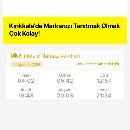
Kırıkkale'de Markanızı Tanıtmak Olmak
Çok Kolay!
Kırıkkale Namaz Vakitleri
Aylık namaz vakitlerini gör
6 Ağustos 2026
İmsak
Güneş
Öğle
04:02
05:42
12:57
İkindi
Akşam
Yatsı
16:48
20:03
21:34