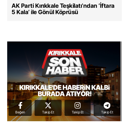
AK Parti Kırıkkale Teşkilatı’ndan ‘İftara
5 Kala’ ile Gönül Köprüsü
KIRIKKALE'DE HABERiN KALBi
BURADA ATIYOR!
Beğen
Takip Et
Takip Et
Takip Et