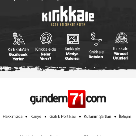
Kırıkkale
Kırıkkale
Kırıkkale'de
Kırıkkale'de
Kırıkkale
Yöresel
Medya
Neler
Gezilecek
Rotaları
Ürünleri
Galerisi
Yenir?
Yerler
•
•
•
•
Hakkımızda
Künye
Gizlilik Politikası
Kullanım Şartları
İletişim