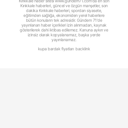
Kırıkkale haber sitesi www.gundem71.com'da en son
Kırıkkale haberleri, güncel ve özgün manşetler, son
dakika Kırıkkale haberleri, spordan siyasete,
eğitimden sağlığa, ekonomiden yerel haberlere
bütün konuların tek adresidir. Gündem 71'de
yayınlanan haber içerikleri izin alınmadan, kaynak
gösterilerek dahi iktibas edilemez. Kanuna aykırı ve
izinsiz olarak kopyalanamaz, başka yerde
yayınlanamaz.
kupa bardak fiyatları
backlink