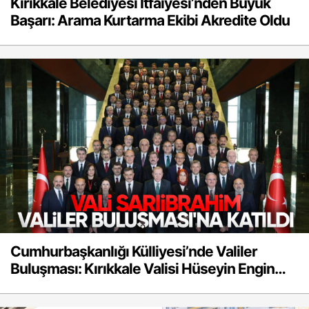
Kırıkkale Belediyesi İtfaiyesi’nden Büyük
Başarı: Arama Kurtarma Ekibi Akredite Oldu
Cumhurbaşkanlığı Külliyesi’nde Valiler
Buluşması: Kırıkkale Valisi Hüseyin Engin
Sarıibrahim’de Katıldı