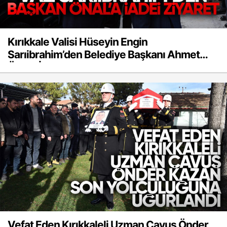
Kırıkkale Valisi Hüseyin Engin
Sarıibrahim’den Belediye Başkanı Ahmet
Önal’a İadei Ziyaret
Vefat Eden Kırıkkaleli Uzman Çavuş Önder