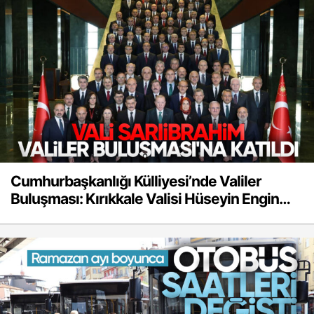
Cumhurbaşkanlığı Külliyesi’nde Valiler
Buluşması: Kırıkkale Valisi Hüseyin Engin
Sarıibrahim’de Katıldı