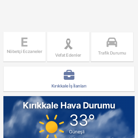
E
Nöbetçi Eczaneler
Trafik Durumu
Vefat Edenler
Kırıkkale İş İlanları
Kırıkkale Hava Durumu
33°
Güneşli