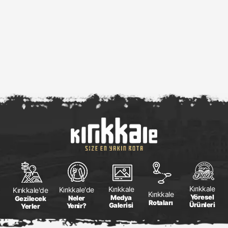
Kırıkkale
Kırıkkale
Kırıkkale'de
Kırıkkale'de
Kırıkkale
Yöresel
Medya
Neler
Gezilecek
Rotaları
Ürünleri
Galerisi
Yenir?
Yerler