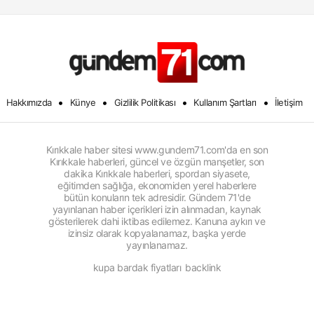
•
•
•
•
Hakkımızda
Künye
Gizlilik Politikası
Kullanım Şartları
İletişim
Kırıkkale haber sitesi www.gundem71.com'da en son
Kırıkkale haberleri, güncel ve özgün manşetler, son
dakika Kırıkkale haberleri, spordan siyasete,
eğitimden sağlığa, ekonomiden yerel haberlere
bütün konuların tek adresidir. Gündem 71'de
yayınlanan haber içerikleri izin alınmadan, kaynak
gösterilerek dahi iktibas edilemez. Kanuna aykırı ve
izinsiz olarak kopyalanamaz, başka yerde
yayınlanamaz.
kupa bardak fiyatları
backlink