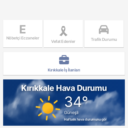
E
Nöbetçi Eczaneler
Trafik Durumu
Vefat Edenler
Kırıkkale İş İlanları
Kırıkkale Hava Durumu
34°
Güneşli
Haftalık hava durumunu gör