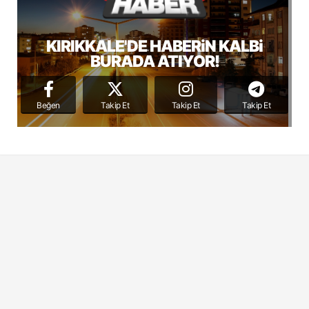
KIRIKKALE'DE HABERiN KALBi
BURADA ATIYOR!
Beğen
Takip Et
Takip Et
Takip Et