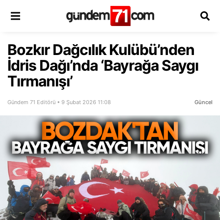
Bozkır Dağcılık Kulübü’nden
İdris Dağı’nda ‘Bayrağa Saygı
Tırmanışı’
Gündem 71 Editörü • 9 Şubat 2026 11:08
Güncel