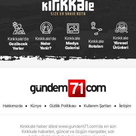
Kırıkkale
Kırıkkale
Kırıkkale'de
Kırıkkale'de
Kırıkkale
Yöresel
Medya
Neler
Gezilecek
Rotaları
Ürünleri
Galerisi
Yenir?
Yerler
•
•
•
•
Hakkımızda
Künye
Gizlilik Politikası
Kullanım Şartları
İletişim
Kırıkkale haber sitesi www.gundem71.com'da en son
Kırıkkale haberleri, güncel ve özgün manşetler, son