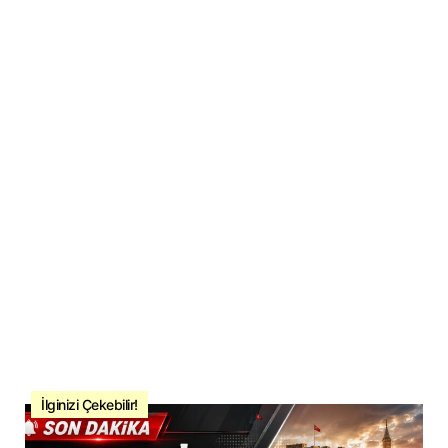
İlginizi Çekebilir!