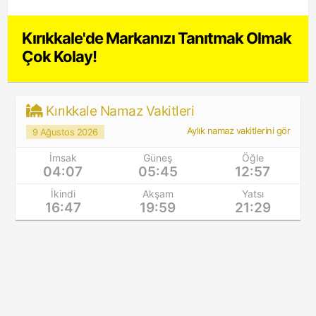
Kırıkkale'de Markanızı Tanıtmak Olmak
Çok Kolay!
Kırıkkale Namaz Vakitleri
Aylık namaz vakitlerini gör
9 Ağustos 2026
İmsak
Güneş
Öğle
04:07
05:45
12:57
İkindi
Akşam
Yatsı
16:47
19:59
21:29