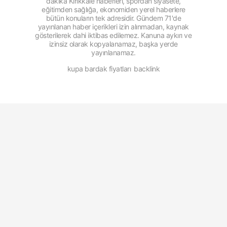
dakika Kırıkkale haberleri, spordan siyasete,
eğitimden sağlığa, ekonomiden yerel haberlere
bütün konuların tek adresidir. Gündem 71'de
yayınlanan haber içerikleri izin alınmadan, kaynak
gösterilerek dahi iktibas edilemez. Kanuna aykırı ve
izinsiz olarak kopyalanamaz, başka yerde
yayınlanamaz.
kupa bardak fiyatları
backlink