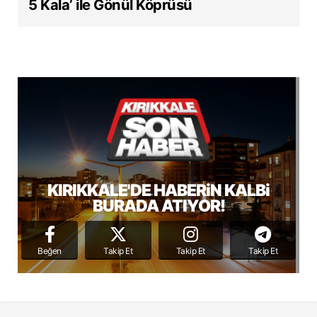
5 Kala’ ile Gönül Köprüsü
KIRIKKALE'DE HABERiN KALBi
BURADA ATIYOR!
Beğen
Takip Et
Takip Et
Takip Et