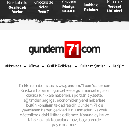
Kırıkkale
Kırıkkale
Kırıkkale'de
Kırıkkale'de
Kırıkkale
Yöresel
Medya
Neler
Gezilecek
Rotaları
Ürünleri
Galerisi
Yenir?
Yerler
•
•
•
•
Hakkımızda
Künye
Gizlilik Politikası
Kullanım Şartları
İletişim
Kırıkkale haber sitesi www.gundem71.com'da en son
Kırıkkale haberleri, güncel ve özgün manşetler, son
dakika Kırıkkale haberleri, spordan siyasete,
eğitimden sağlığa, ekonomiden yerel haberlere
bütün konuların tek adresidir. Gündem 71'de
yayınlanan haber içerikleri izin alınmadan, kaynak
gösterilerek dahi iktibas edilemez. Kanuna aykırı ve
izinsiz olarak kopyalanamaz, başka yerde
yayınlanamaz.