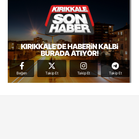
KIRIKKALE'DE HABERiN KALBi
BURADA ATIYOR!
Beğen
Takip Et
Takip Et
Takip Et