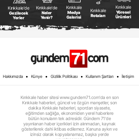
Kırıkkale
Kırıkkale
Kırıkkale'de
Kırıkkale'de
Kırıkkale
Yöresel
Medya
Neler
Gezilecek
Rotaları
Ürünleri
Galerisi
Yenir?
Yerler
•
•
•
•
Hakkımızda
Künye
Gizlilik Politikası
Kullanım Şartları
İletişim
Kırıkkale haber sitesi www.gundem71.com'da en son
Kırıkkale haberleri, güncel ve özgün manşetler, son
dakika Kırıkkale haberleri, spordan siyasete,
eğitimden sağlığa, ekonomiden yerel haberlere
bütün konuların tek adresidir. Gündem 71'de
yayınlanan haber içerikleri izin alınmadan, kaynak
gösterilerek dahi iktibas edilemez. Kanuna aykırı ve
izinsiz olarak kopyalanamaz, başka yerde