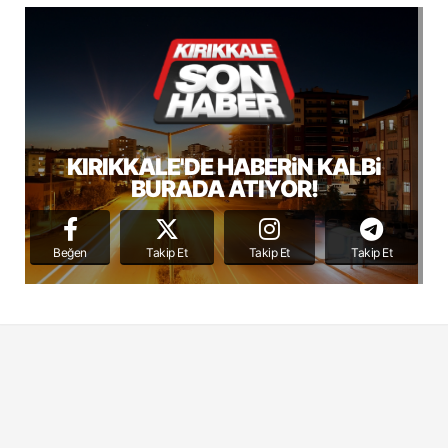
KIRIKKALE'DE HABERiN KALBi
BURADA ATIYOR!
Beğen
Takip Et
Takip Et
Takip Et