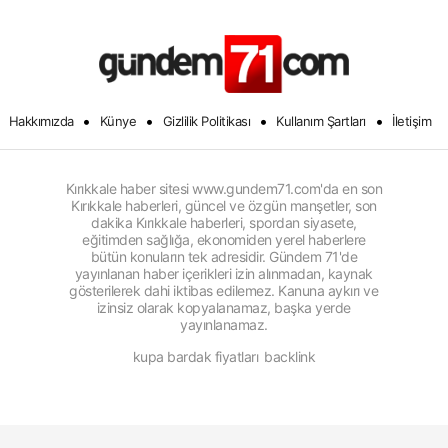
•
•
•
•
Hakkımızda
Künye
Gizlilik Politikası
Kullanım Şartları
İletişim
Kırıkkale haber sitesi www.gundem71.com'da en son
Kırıkkale haberleri, güncel ve özgün manşetler, son
dakika Kırıkkale haberleri, spordan siyasete,
eğitimden sağlığa, ekonomiden yerel haberlere
bütün konuların tek adresidir. Gündem 71'de
yayınlanan haber içerikleri izin alınmadan, kaynak
gösterilerek dahi iktibas edilemez. Kanuna aykırı ve
izinsiz olarak kopyalanamaz, başka yerde
yayınlanamaz.
kupa bardak fiyatları
backlink