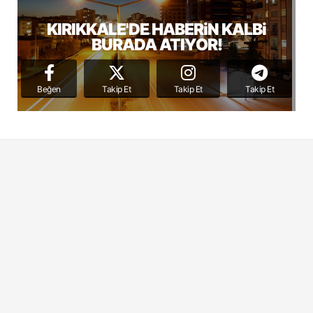
KIRIKKALE'DE HABERiN KALBi
BURADA ATIYOR!
Beğen
Takip Et
Takip Et
Takip Et