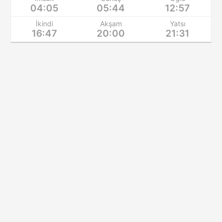
04:05
05:44
12:57
İkindi
Akşam
Yatsı
16:47
20:00
21:31