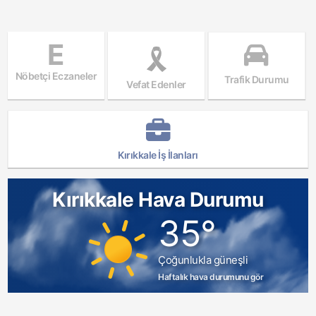
E
Nöbetçi Eczaneler
Trafik Durumu
Vefat Edenler
Kırıkkale İş İlanları
Kırıkkale Hava Durumu
35°
Çoğunlukla güneşli
Haftalık hava durumunu gör