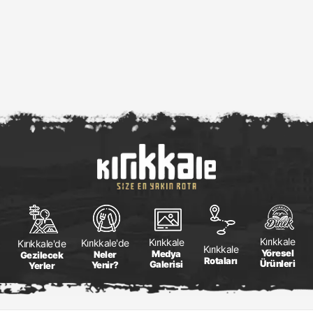
Kırıkkale
Kırıkkale
Kırıkkale'de
Kırıkkale'de
Kırıkkale
Yöresel
Medya
Neler
Gezilecek
Rotaları
Ürünleri
Galerisi
Yenir?
Yerler