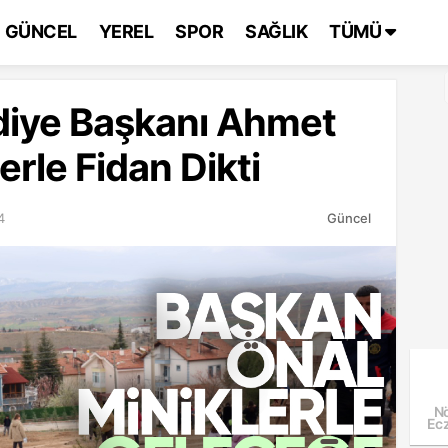
GÜNCEL
YEREL
SPOR
SAĞLIK
TÜMÜ
ediye Başkanı Ahmet
erle Fidan Dikti
4
Güncel
Nö
Ecz