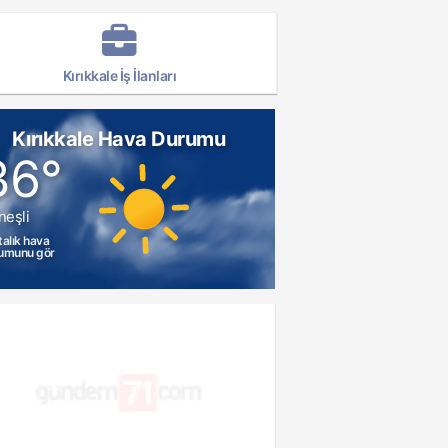
Kırıkkale İş İlanları
Kırıkkale Hava Durumu
36°
neşli
talık hava
umunu gör