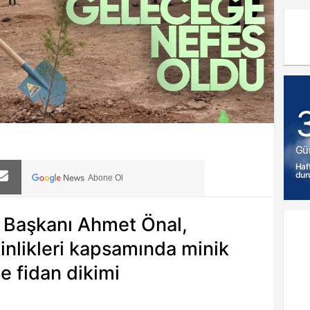
Gü
Haf
dur
Abone Ol
e Başkanı Ahmet Önal,
inlikleri kapsamında minik
te fidan dikimi