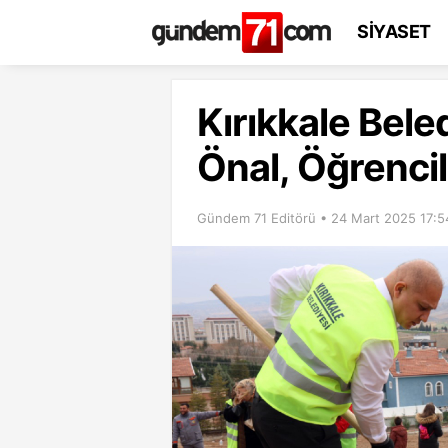
SİYASET
Kırıkkale Bel
Önal, Öğrencil
Gündem 71 Editörü • 24 Mart 2025 17:5