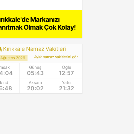
ırıkkale'de Markanızı
anıtmak Olmak Çok Kolay!
Kırıkkale Namaz Vakitleri
Aylık namaz vakitlerini gör
 Ağustos 2026
İmsak
Güneş
Öğle
4:04
05:43
12:57
İkindi
Akşam
Yatsı
6:48
20:02
21:32