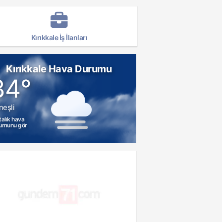
Kırıkkale İş İlanları
Kırıkkale Hava Durumu
34°
neşli
talık hava
umunu gör