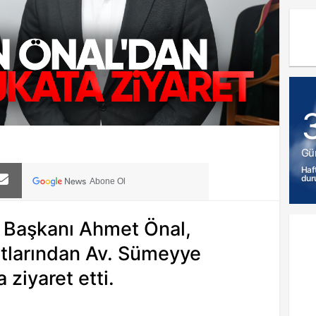
Gü
Haf
dur
Abone Ol
e Başkanı Ahmet Önal,
tlarından Av. Sümeyye
 ziyaret etti.