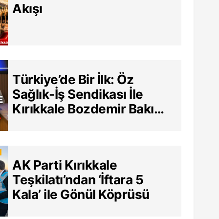
Akışı
Türkiye’de Bir İlk: Öz
Sağlık-İş Sendikası İle
Kırıkkale Bozdemir Bakım
Merkezi Arasında Tarihi
Sözleşme
AK Parti Kırıkkale
Teşkilatı’ndan ‘İftara 5
Kala’ ile Gönül Köprüsü