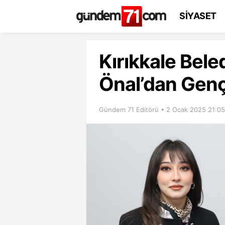
SİYASET
Kırıkkale Bel
Önal’dan Genç
Gündem 71 Editörü • 2 Ocak 2025 21:05