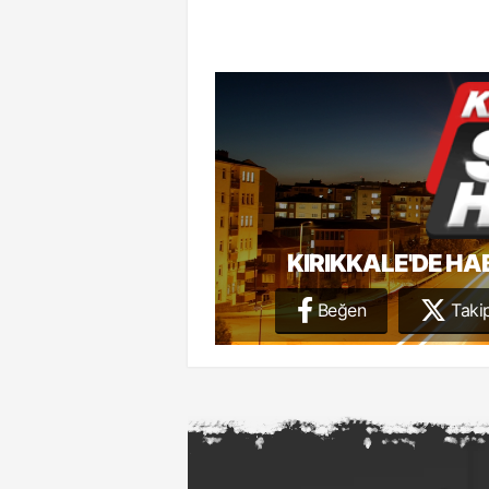
KIRIKKALE'DE HA
Beğen
Takip