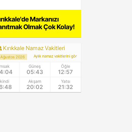
ırıkkale'de Markanızı
anıtmak Olmak Çok Kolay!
Kırıkkale Namaz Vakitleri
Aylık namaz vakitlerini gör
 Ağustos 2026
İmsak
Güneş
Öğle
4:04
05:43
12:57
İkindi
Akşam
Yatsı
6:48
20:02
21:32