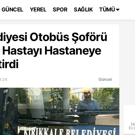
GÜNCEL
YEREL
SPOR
SAĞLIK
TÜMÜ
diyesi Otobüs Şoförü
 Hastayı Hastaneye
irdi
3:24
Güncel
Nö
Ecz