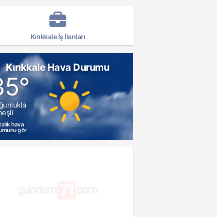
Kırıkkale İş İlanları
Kırıkkale Hava Durumu
35°
ğunlukla
eşli
talık hava
umunu gör