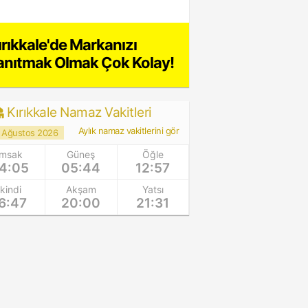
ırıkkale'de Markanızı
anıtmak Olmak Çok Kolay!
Kırıkkale Namaz Vakitleri
Aylık namaz vakitlerini gör
 Ağustos 2026
İmsak
Güneş
Öğle
4:05
05:44
12:57
İkindi
Akşam
Yatsı
6:47
20:00
21:31