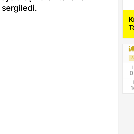
 sergiledi.
K
T
8
0
1