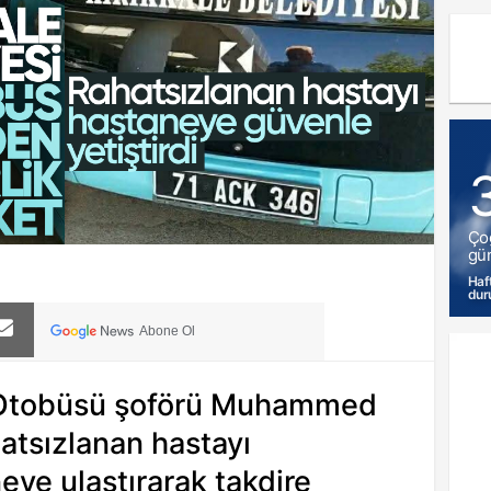
Ço
gün
Haf
dur
Abone Ol
k Otobüsü şoförü Muhammed
atsızlanan hastayı
ye ulaştırarak takdire