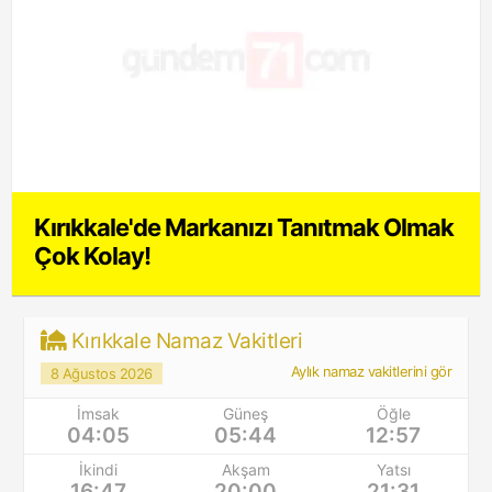
Kırıkkale'de Markanızı Tanıtmak Olmak
Çok Kolay!
Kırıkkale Namaz Vakitleri
Aylık namaz vakitlerini gör
8 Ağustos 2026
İmsak
Güneş
Öğle
04:05
05:44
12:57
İkindi
Akşam
Yatsı
16:47
20:00
21:31