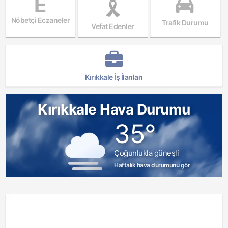
E
Nöbetçi Eczaneler
Trafik Durumu
Vefat Edenler
Kırıkkale İş İlanları
Kırıkkale Hava Durumu
35°
Çoğunlukla güneşli
Haftalık hava durumunu gör