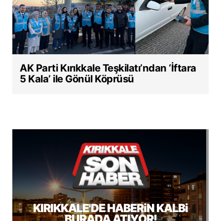
AK Parti Kırıkkale Teşkilatı’ndan ‘İftara
5 Kala’ ile Gönül Köprüsü
KIRIKKALE'DE HABERiN KALBi
BURADA ATIYOR!