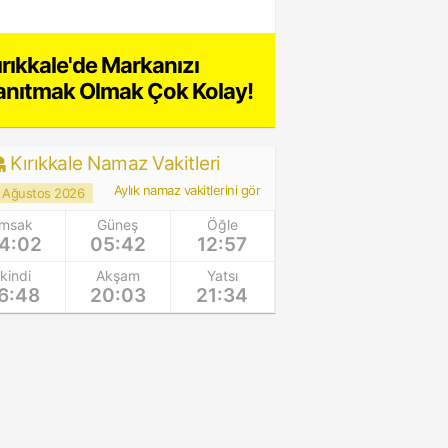
ırıkkale'de Markanızı
anıtmak Olmak Çok Kolay!
Kırıkkale Namaz Vakitleri
Aylık namaz vakitlerini gör
 Ağustos 2026
İmsak
Güneş
Öğle
4:02
05:42
12:57
İkindi
Akşam
Yatsı
6:48
20:03
21:34