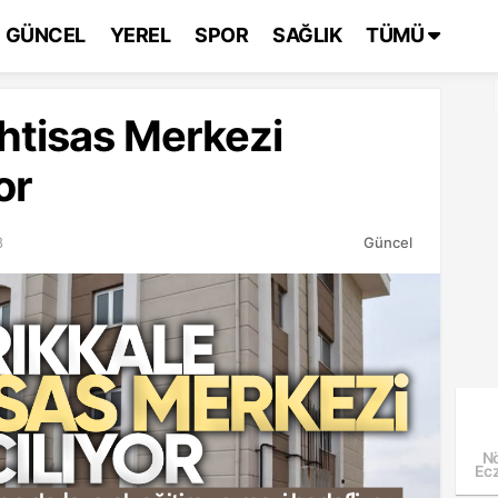
GÜNCEL
YEREL
SPOR
SAĞLIK
TÜMÜ
 İhtisas Merkezi
or
8
Güncel
Nö
Ecz