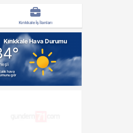
Kırıkkale İş İlanları
Kırıkkale Hava Durumu
34°
neşli
talık hava
umunu gör