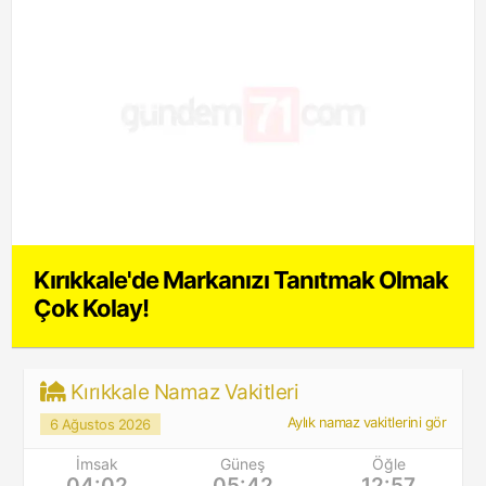
Kırıkkale'de Markanızı Tanıtmak Olmak
Çok Kolay!
Kırıkkale Namaz Vakitleri
Aylık namaz vakitlerini gör
6 Ağustos 2026
İmsak
Güneş
Öğle
04:02
05:42
12:57