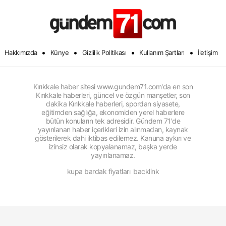
•
•
•
•
Hakkımızda
Künye
Gizlilik Politikası
Kullanım Şartları
İletişim
Kırıkkale haber sitesi www.gundem71.com'da en son
Kırıkkale haberleri, güncel ve özgün manşetler, son
dakika Kırıkkale haberleri, spordan siyasete,
eğitimden sağlığa, ekonomiden yerel haberlere
bütün konuların tek adresidir. Gündem 71'de
yayınlanan haber içerikleri izin alınmadan, kaynak
gösterilerek dahi iktibas edilemez. Kanuna aykırı ve
izinsiz olarak kopyalanamaz, başka yerde
yayınlanamaz.
kupa bardak fiyatları
backlink