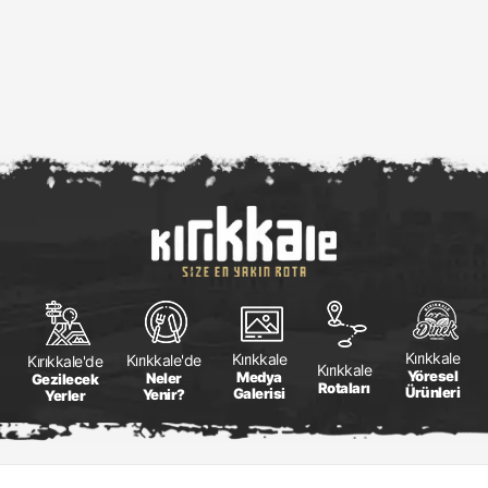
Kırıkkale
Kırıkkale
Kırıkkale'de
Kırıkkale'de
Kırıkkale
Yöresel
Medya
Neler
Gezilecek
Rotaları
Ürünleri
Galerisi
Yenir?
Yerler