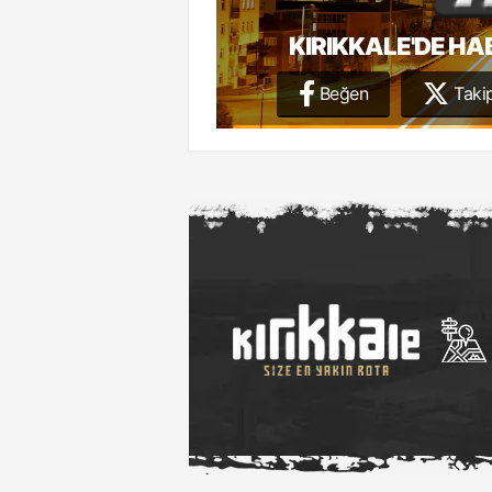
KIRIKKALE'DE HA
Beğen
Takip