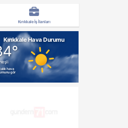
Kırıkkale İş İlanları
Kırıkkale Hava Durumu
34°
neşli
talık hava
umunu gör