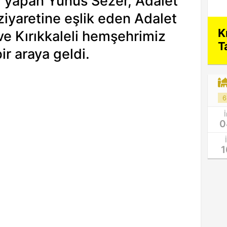
ev yapan Yunus Sezer, Adalet
ziyaretine eşlik eden Adalet
K
ve Kırıkkaleli hemşehrimiz
T
r araya geldi.
6
0
1