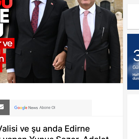
Gü
Haf
dur
Abone Ol
Valisi ve şu anda Edirne