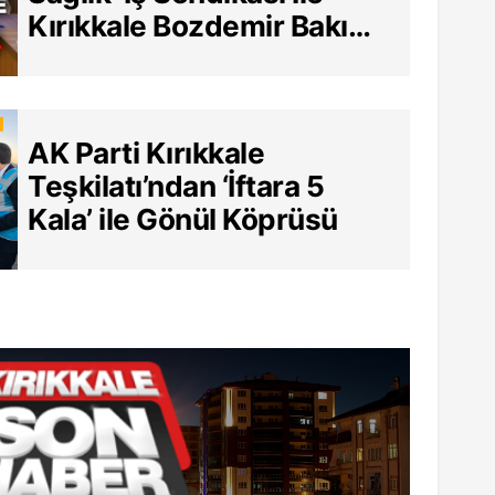
Kırıkkale Bozdemir Bakım
Merkezi Arasında Tarihi
Sözleşme
AK Parti Kırıkkale
Teşkilatı’ndan ‘İftara 5
Kala’ ile Gönül Köprüsü