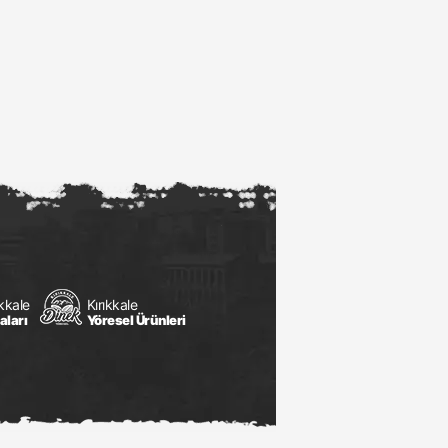
ıkkale
Kırıkkale
aları
Yöresel Ürünleri