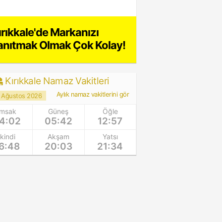
ırıkkale'de Markanızı
anıtmak Olmak Çok Kolay!
Kırıkkale Namaz Vakitleri
Aylık namaz vakitlerini gör
 Ağustos 2026
İmsak
Güneş
Öğle
4:02
05:42
12:57
İkindi
Akşam
Yatsı
6:48
20:03
21:34