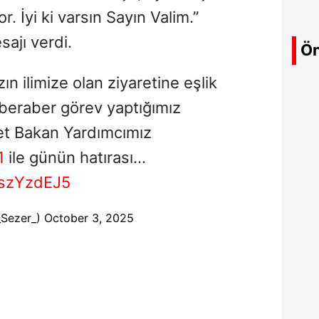
. İyi ki varsın Sayın Valim.”
sajı verdi.
Ön
n ilimize olan ziyaretine eşlik
 beraber görev yaptığımız
let Bakan Yardımcımız
1
ile günün hatırası…
xszYzdEJ5
_Sezer_)
October 3, 2025