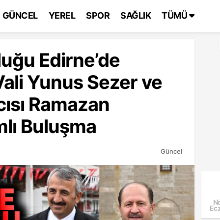
GÜNCEL
YEREL
SPOR
SAĞLIK
TÜMÜ
luğu Edirne’de
Vali Yunus Sezer ve
cısı Ramazan
mlı Buluşma
Güncel
Nö
Ecz