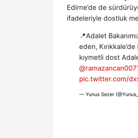
Edirne’de de sürdürüyor
ifadeleriyle dostluk me
📍Adalet Bakanımızı
eden, Kırıkkale’de
kıymetli dost Ada
@ramazancan007
pic.twitter.com/d
— Yunus Sezer (@Yunus