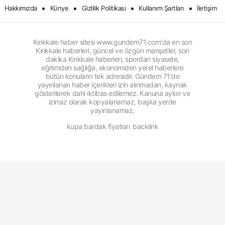
•
•
•
•
Hakkımızda
Künye
Gizlilik Politikası
Kullanım Şartları
İletişim
Kırıkkale haber sitesi www.gundem71.com'da en son
Kırıkkale haberleri, güncel ve özgün manşetler, son
dakika Kırıkkale haberleri, spordan siyasete,
eğitimden sağlığa, ekonomiden yerel haberlere
bütün konuların tek adresidir. Gündem 71'de
yayınlanan haber içerikleri izin alınmadan, kaynak
gösterilerek dahi iktibas edilemez. Kanuna aykırı ve
izinsiz olarak kopyalanamaz, başka yerde
yayınlanamaz.
kupa bardak fiyatları
backlink