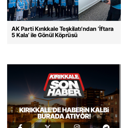
AK Parti Kırıkkale Teşkilatı’ndan ‘İftara
5 Kala’ ile Gönül Köprüsü
KIRIKKALE'DE HABERiN KALBi
BURADA ATIYOR!