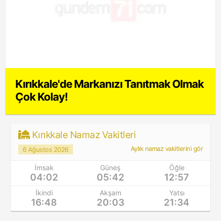
Kırıkkale'de Markanızı Tanıtmak Olmak
Çok Kolay!
Kırıkkale Namaz Vakitleri
Aylık namaz vakitlerini gör
6 Ağustos 2026
İmsak
Güneş
Öğle
04:02
05:42
12:57
İkindi
Akşam
Yatsı
16:48
20:03
21:34