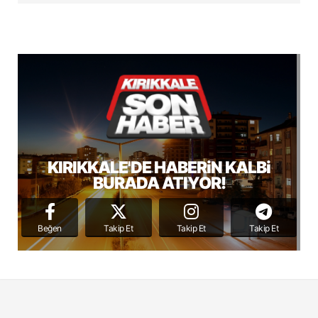
KIRIKKALE'DE HABERiN KALBi
BURADA ATIYOR!
Beğen
Takip Et
Takip Et
Takip Et