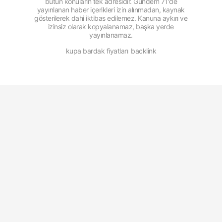
bütün konuların tek adresidir. Gündem 71'de
yayınlanan haber içerikleri izin alınmadan, kaynak
gösterilerek dahi iktibas edilemez. Kanuna aykırı ve
izinsiz olarak kopyalanamaz, başka yerde
yayınlanamaz.
kupa bardak fiyatları
backlink