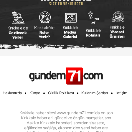
Kırıkkale
Kırıkkale
Kırıkkale'de
Kırıkkale'de
Kırıkkale
Yöresel
Medya
Neler
Gezilecek
Rotaları
Ürünleri
Galerisi
Yenir?
Yerler
•
•
•
•
Hakkımızda
Künye
Gizlilik Politikası
Kullanım Şartları
İletişim
Kırıkkale haber sitesi www.gundem71.com'da en son
Kırıkkale haberleri, güncel ve özgün manşetler, son
dakika Kırıkkale haberleri, spordan siyasete,
eğitimden sağlığa, ekonomiden yerel haberlere