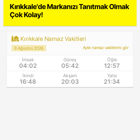
Kırıkkale'de Markanızı Tanıtmak Olmak
Çok Kolay!
Kırıkkale Namaz Vakitleri
Aylık namaz vakitlerini gör
6 Ağustos 2026
İmsak
Güneş
Öğle
04:02
05:42
12:57
İkindi
Akşam
Yatsı
16:48
20:03
21:34