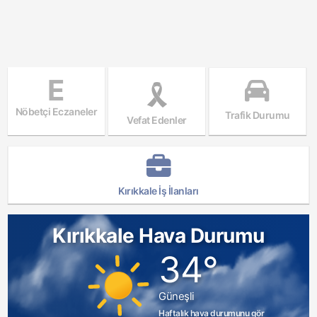
E
Nöbetçi Eczaneler
Trafik Durumu
Vefat Edenler
Kırıkkale İş İlanları
Kırıkkale Hava Durumu
34°
Güneşli
Haftalık hava durumunu gör