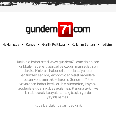
•
•
•
•
Hakkımızda
Künye
Gizlilik Politikası
Kullanım Şartları
İletişim
Kırıkkale haber sitesi www.gundem71.com'da en son
Kırıkkale haberleri, güncel ve özgün manşetler, son
dakika Kırıkkale haberleri, spordan siyasete,
eğitimden sağlığa, ekonomiden yerel haberlere
bütün konuların tek adresidir. Gündem 71'de
yayınlanan haber içerikleri izin alınmadan, kaynak
gösterilerek dahi iktibas edilemez. Kanuna aykırı ve
izinsiz olarak kopyalanamaz, başka yerde
yayınlanamaz.
kupa bardak fiyatları
backlink