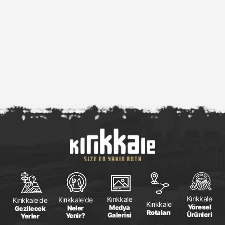
Kırıkkale
Kırıkkale
Kırıkkale'de
Kırıkkale'de
Kırıkkale
Yöresel
Medya
Neler
Gezilecek
Rotaları
Ürünleri
Galerisi
Yenir?
Yerler