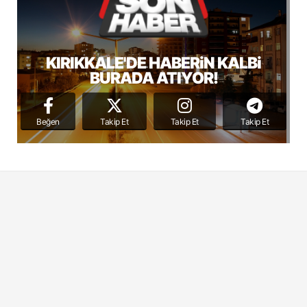
KIRIKKALE'DE HABERiN KALBi
BURADA ATIYOR!
Beğen
Takip Et
Takip Et
Takip Et