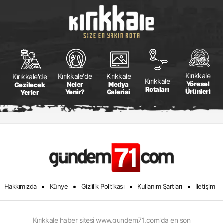
Kırıkkale
Kırıkkale
Kırıkkale'de
Kırıkkale'de
Kırıkkale
Yöresel
Medya
Neler
Gezilecek
Rotaları
Ürünleri
Galerisi
Yenir?
Yerler
•
•
•
•
Hakkımızda
Künye
Gizlilik Politikası
Kullanım Şartları
İletişim
Kırıkkale haber sitesi www.gundem71.com'da en son