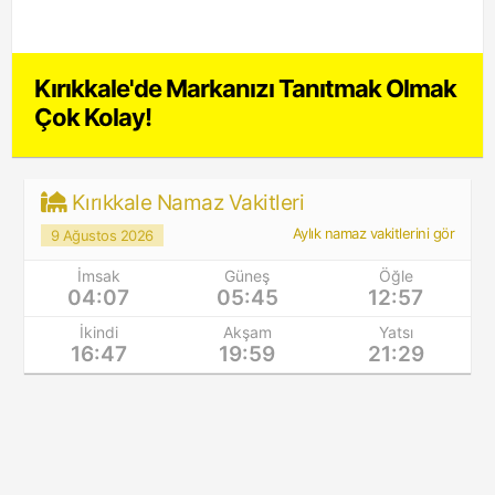
Kırıkkale'de Markanızı Tanıtmak Olmak
Çok Kolay!
Kırıkkale Namaz Vakitleri
Aylık namaz vakitlerini gör
9 Ağustos 2026
İmsak
Güneş
Öğle
04:07
05:45
12:57
İkindi
Akşam
Yatsı
16:47
19:59
21:29