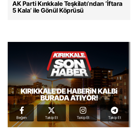
AK Parti Kırıkkale Teşkilatı’ndan ‘İftara
5 Kala’ ile Gönül Köprüsü
KIRIKKALE'DE HABERiN KALBi
BURADA ATIYOR!
Beğen
Takip Et
Takip Et
Takip Et