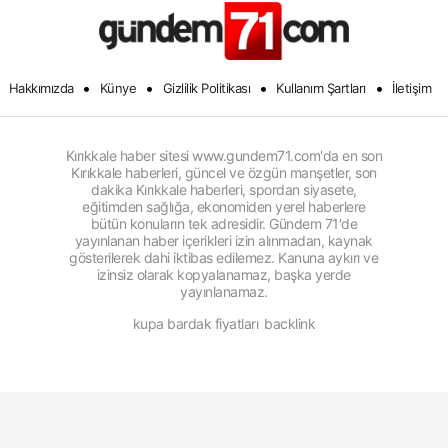
•
•
•
•
Hakkımızda
Künye
Gizlilik Politikası
Kullanım Şartları
İletişim
Kırıkkale haber sitesi www.gundem71.com'da en son
Kırıkkale haberleri, güncel ve özgün manşetler, son
dakika Kırıkkale haberleri, spordan siyasete,
eğitimden sağlığa, ekonomiden yerel haberlere
bütün konuların tek adresidir. Gündem 71'de
yayınlanan haber içerikleri izin alınmadan, kaynak
gösterilerek dahi iktibas edilemez. Kanuna aykırı ve
izinsiz olarak kopyalanamaz, başka yerde
yayınlanamaz.
kupa bardak fiyatları
backlink