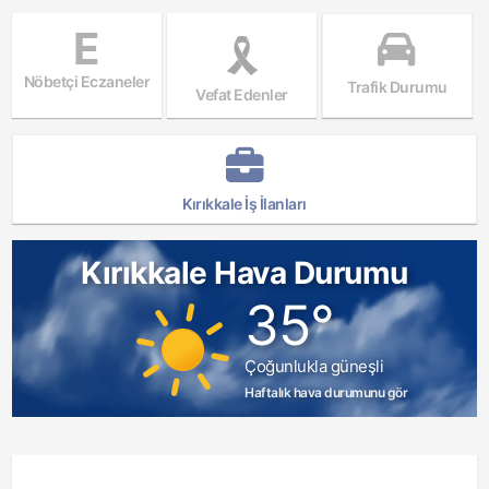
E
Nöbetçi Eczaneler
Trafik Durumu
Vefat Edenler
Kırıkkale İş İlanları
Kırıkkale Hava Durumu
35°
Çoğunlukla güneşli
Haftalık hava durumunu gör