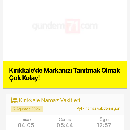
Kırıkkale'de Markanızı Tanıtmak Olmak
Çok Kolay!
Kırıkkale Namaz Vakitleri
Aylık namaz vakitlerini gör
7 Ağustos 2026
İmsak
Güneş
Öğle
04:05
05:44
12:57