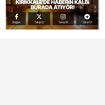
KIRIKKALE'DE HABERiN KALBi
BURADA ATIYOR!
Beğen
Takip Et
Takip Et
Takip Et