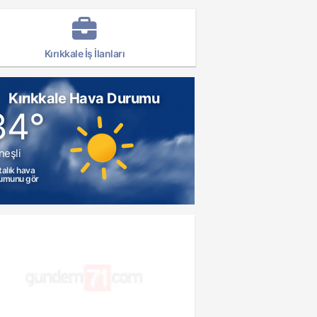
Kırıkkale İş İlanları
Kırıkkale Hava Durumu
34°
neşli
talık hava
umunu gör