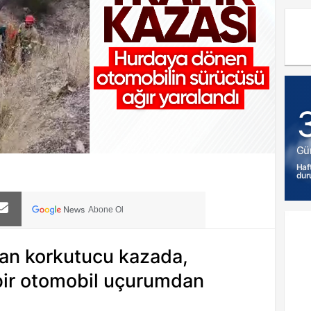
Gü
Haf
dur
Abone Ol
nan korkutucu kazada,
bir otomobil uçurumdan