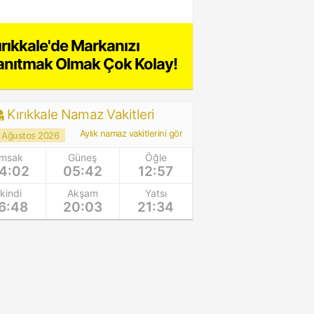
ırıkkale'de Markanızı
anıtmak Olmak Çok Kolay!
Kırıkkale Namaz Vakitleri
Aylık namaz vakitlerini gör
 Ağustos 2026
İmsak
Güneş
Öğle
4:02
05:42
12:57
İkindi
Akşam
Yatsı
6:48
20:03
21:34