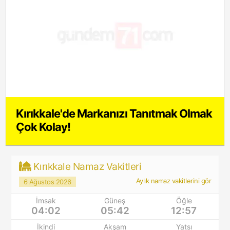
Kırıkkale'de Markanızı Tanıtmak Olmak
Çok Kolay!
Kırıkkale Namaz Vakitleri
Aylık namaz vakitlerini gör
6 Ağustos 2026
İmsak
Güneş
Öğle
04:02
05:42
12:57
İkindi
Akşam
Yatsı