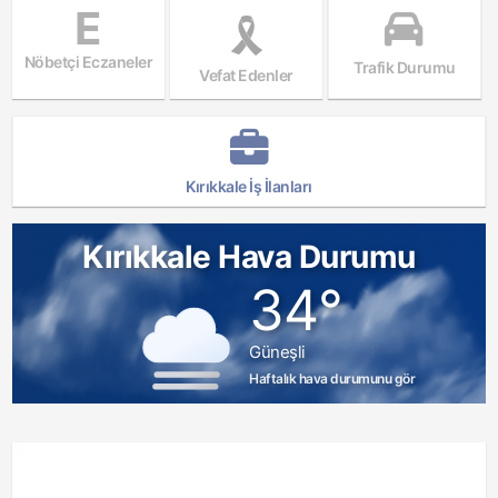
E
Nöbetçi Eczaneler
Trafik Durumu
Vefat Edenler
Kırıkkale İş İlanları
Kırıkkale Hava Durumu
34°
Güneşli
Haftalık hava durumunu gör