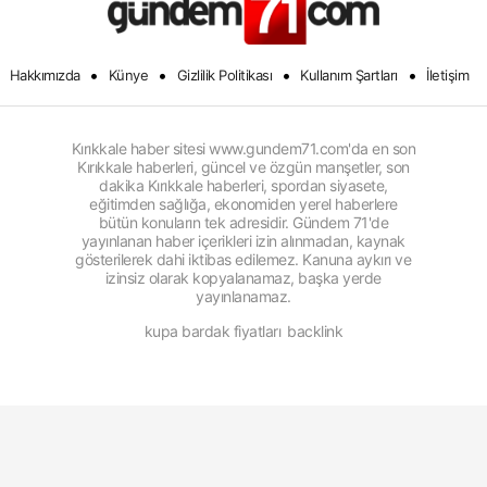
•
•
•
•
Hakkımızda
Künye
Gizlilik Politikası
Kullanım Şartları
İletişim
Kırıkkale haber sitesi www.gundem71.com'da en son
Kırıkkale haberleri, güncel ve özgün manşetler, son
dakika Kırıkkale haberleri, spordan siyasete,
eğitimden sağlığa, ekonomiden yerel haberlere
bütün konuların tek adresidir. Gündem 71'de
yayınlanan haber içerikleri izin alınmadan, kaynak
gösterilerek dahi iktibas edilemez. Kanuna aykırı ve
izinsiz olarak kopyalanamaz, başka yerde
yayınlanamaz.
kupa bardak fiyatları
backlink