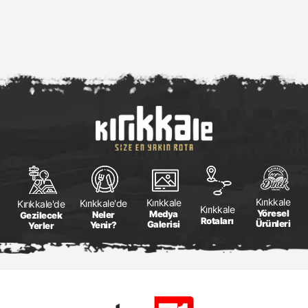
Kırıkkale
Kırıkkale
Kırıkkale'de
Kırıkkale'de
Kırıkkale
Yöresel
Medya
Neler
Gezilecek
Rotaları
Ürünleri
Galerisi
Yenir?
Yerler