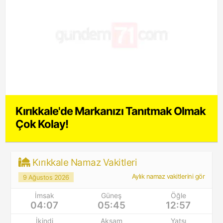
Kırıkkale'de Markanızı Tanıtmak Olmak
Çok Kolay!
Kırıkkale Namaz Vakitleri
Aylık namaz vakitlerini gör
9 Ağustos 2026
İmsak
Güneş
Öğle
04:07
05:45
12:57
İkindi
Akşam
Yatsı