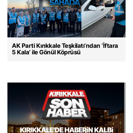
AK Parti Kırıkkale Teşkilatı’ndan ‘İftara
5 Kala’ ile Gönül Köprüsü
KIRIKKALE'DE HABERiN KALBi