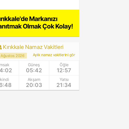
ırıkkale'de Markanızı
anıtmak Olmak Çok Kolay!
Kırıkkale Namaz Vakitleri
Aylık namaz vakitlerini gör
 Ağustos 2026
İmsak
Güneş
Öğle
4:02
05:42
12:57
İkindi
Akşam
Yatsı
6:48
20:03
21:34