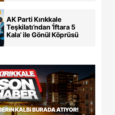
Sözleşme
AK Parti Kırıkkale
Teşkilatı’ndan ‘İftara 5
Kala’ ile Gönül Köprüsü
BERiN KALBi BURADA ATIYOR!