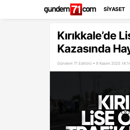
SİYASET
Kırıkkale’de L
Kazasında Hay
Gündem 71 Editörü • 9 Kasım 2025 14:1