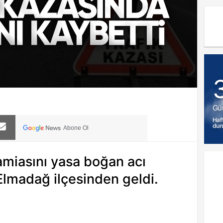
Gü
Haf
dur
Abone Ol
amiasını yasa boğan acı
Elmadağ ilçesinden geldi.