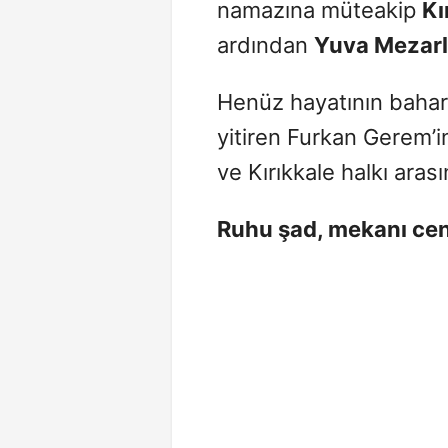
namazına müteakip
Kı
ardından
Yuva Mezarl
Henüz hayatının bahar
yitiren Furkan Gerem’i
ve Kırıkkale halkı aras
Ruhu şad, mekanı cen