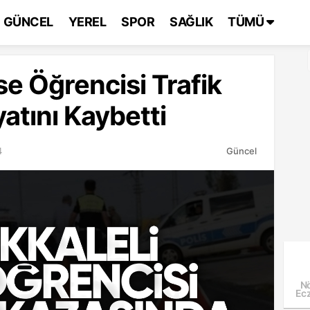
GÜNCEL
YEREL
SPOR
SAĞLIK
TÜMÜ
ise Öğrencisi Trafik
atını Kaybetti
4
Güncel
Nö
Ecz