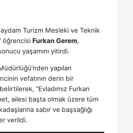
Saydam Turizm Mesleki ve Teknik
f öğrencisi
Furkan Gerem
,
 sonucu yaşamını yitirdi.
im Müdürlüğü’nden yapılan
cinin vefatının derin bir
belirtilerek, “Evladımız Furkan
et, ailesi başta olmak üzere tüm
kadaşlarına sabır ve başsağlığı
r verildi.