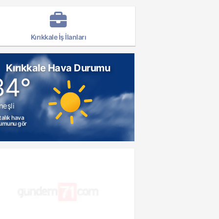
Kırıkkale İş İlanları
Kırıkkale Hava Durumu
34°
neşli
talık hava
umunu gör