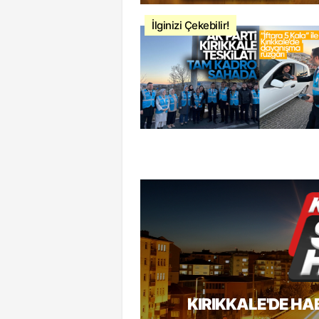
İlginizi Çekebilir!
KIRIKKALE'DE HA