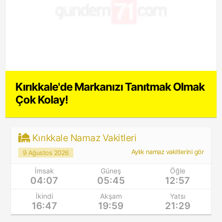
Kırıkkale'de Markanızı Tanıtmak Olmak
Çok Kolay!
Kırıkkale Namaz Vakitleri
Aylık namaz vakitlerini gör
9 Ağustos 2026
İmsak
Güneş
Öğle
04:07
05:45
12:57
İkindi
Akşam
Yatsı
16:47
19:59
21:29