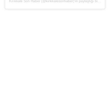
Kırıkkale Son Haber (@kirikkalesonhaber)'in paylaştığı bir gönderi