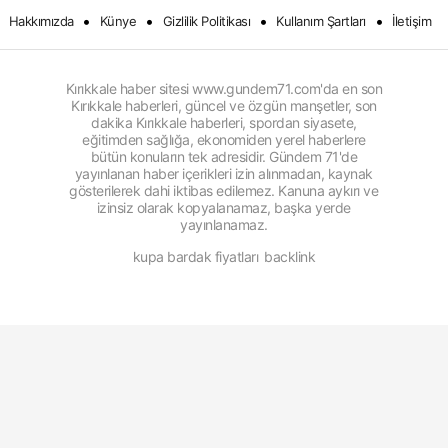
•
•
•
•
Hakkımızda
Künye
Gizlilik Politikası
Kullanım Şartları
İletişim
Kırıkkale haber sitesi www.gundem71.com'da en son
Kırıkkale haberleri, güncel ve özgün manşetler, son
dakika Kırıkkale haberleri, spordan siyasete,
eğitimden sağlığa, ekonomiden yerel haberlere
bütün konuların tek adresidir. Gündem 71'de
yayınlanan haber içerikleri izin alınmadan, kaynak
gösterilerek dahi iktibas edilemez. Kanuna aykırı ve
izinsiz olarak kopyalanamaz, başka yerde
yayınlanamaz.
kupa bardak fiyatları
backlink