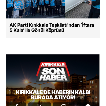
AK Parti Kırıkkale Teşkilatı’ndan ‘İftara
5 Kala’ ile Gönül Köprüsü
KIRIKKALE'DE HABERiN KALBi
BURADA ATIYOR!