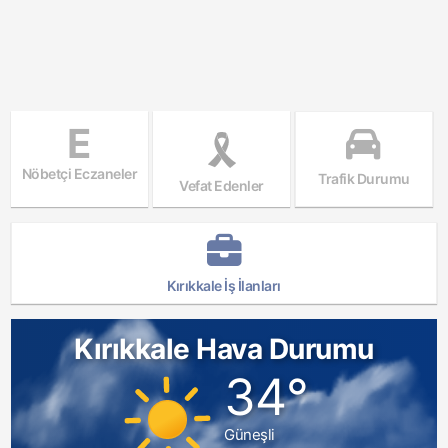
E
Nöbetçi Eczaneler
Trafik Durumu
Vefat Edenler
Kırıkkale İş İlanları
Kırıkkale Hava Durumu
34°
Güneşli