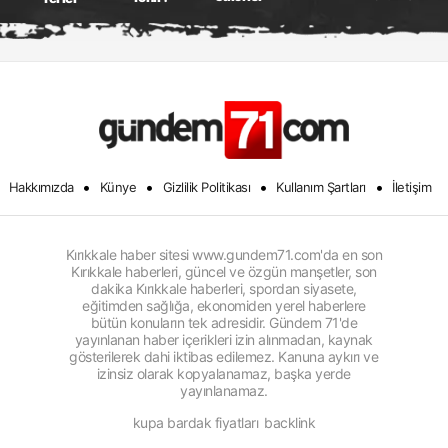
•
•
•
•
Hakkımızda
Künye
Gizlilik Politikası
Kullanım Şartları
İletişim
Kırıkkale haber sitesi www.gundem71.com'da en son
Kırıkkale haberleri, güncel ve özgün manşetler, son
dakika Kırıkkale haberleri, spordan siyasete,
eğitimden sağlığa, ekonomiden yerel haberlere
bütün konuların tek adresidir. Gündem 71'de
yayınlanan haber içerikleri izin alınmadan, kaynak
gösterilerek dahi iktibas edilemez. Kanuna aykırı ve
izinsiz olarak kopyalanamaz, başka yerde
yayınlanamaz.
kupa bardak fiyatları
backlink