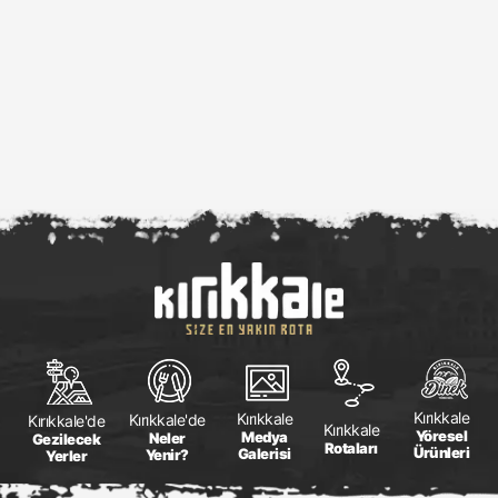
Kırıkkale
Kırıkkale
Kırıkkale'de
Kırıkkale'de
Kırıkkale
Yöresel
Medya
Neler
Gezilecek
Rotaları
Ürünleri
Galerisi
Yenir?
Yerler