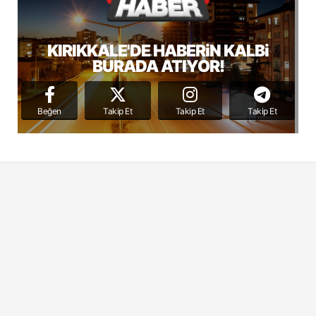
KIRIKKALE'DE HABERiN KALBi
BURADA ATIYOR!
Beğen
Takip Et
Takip Et
Takip Et