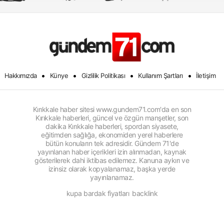
•
•
•
•
Hakkımızda
Künye
Gizlilik Politikası
Kullanım Şartları
İletişim
Kırıkkale haber sitesi www.gundem71.com'da en son
Kırıkkale haberleri, güncel ve özgün manşetler, son
dakika Kırıkkale haberleri, spordan siyasete,
eğitimden sağlığa, ekonomiden yerel haberlere
bütün konuların tek adresidir. Gündem 71'de
yayınlanan haber içerikleri izin alınmadan, kaynak
gösterilerek dahi iktibas edilemez. Kanuna aykırı ve
izinsiz olarak kopyalanamaz, başka yerde
yayınlanamaz.
kupa bardak fiyatları
backlink