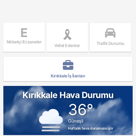
E
Nöbetçi Eczaneler
Trafik Durumu
Vefat Edenler
Kırıkkale İş İlanları
Kırıkkale Hava Durumu
36°
Güneşli
Haftalık hava durumunu gör