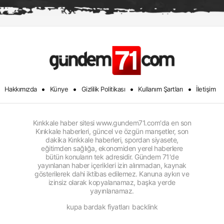
•
•
•
•
Hakkımızda
Künye
Gizlilik Politikası
Kullanım Şartları
İletişim
Kırıkkale haber sitesi www.gundem71.com'da en son
Kırıkkale haberleri, güncel ve özgün manşetler, son
dakika Kırıkkale haberleri, spordan siyasete,
eğitimden sağlığa, ekonomiden yerel haberlere
bütün konuların tek adresidir. Gündem 71'de
yayınlanan haber içerikleri izin alınmadan, kaynak
gösterilerek dahi iktibas edilemez. Kanuna aykırı ve
izinsiz olarak kopyalanamaz, başka yerde
yayınlanamaz.
kupa bardak fiyatları
backlink