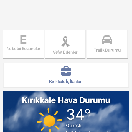
E
Nöbetçi Eczaneler
Trafik Durumu
Vefat Edenler
Kırıkkale İş İlanları
Kırıkkale Hava Durumu
34°
Güneşli