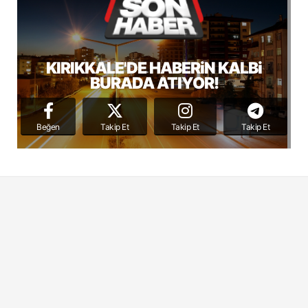
KIRIKKALE'DE HABERiN KALBi
BURADA ATIYOR!
Beğen
Takip Et
Takip Et
Takip Et