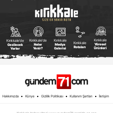
Kırıkkale
Kırıkkale
Kırıkkale'de
Kırıkkale'de
Kırıkkale
Yöresel
Medya
Neler
Gezilecek
Rotaları
Ürünleri
Galerisi
Yenir?
Yerler
•
•
•
•
Hakkımızda
Künye
Gizlilik Politikası
Kullanım Şartları
İletişim