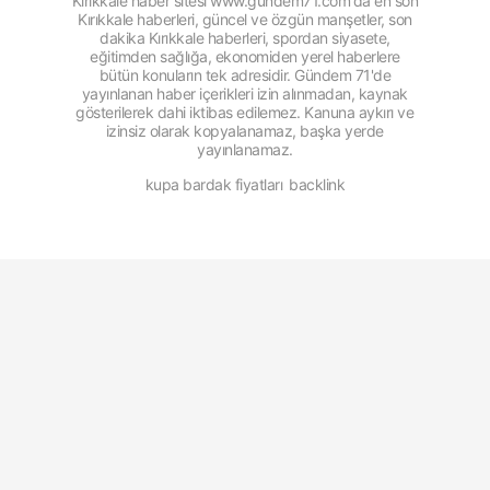
Kırıkkale haber sitesi www.gundem71.com'da en son
Kırıkkale haberleri, güncel ve özgün manşetler, son
dakika Kırıkkale haberleri, spordan siyasete,
eğitimden sağlığa, ekonomiden yerel haberlere
bütün konuların tek adresidir. Gündem 71'de
yayınlanan haber içerikleri izin alınmadan, kaynak
gösterilerek dahi iktibas edilemez. Kanuna aykırı ve
izinsiz olarak kopyalanamaz, başka yerde
yayınlanamaz.
kupa bardak fiyatları
backlink