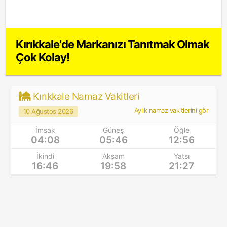
Kırıkkale'de Markanızı Tanıtmak Olmak
Çok Kolay!
Kırıkkale Namaz Vakitleri
Aylık namaz vakitlerini gör
10 Ağustos 2026
İmsak
Güneş
Öğle
04:08
05:46
12:56
İkindi
Akşam
Yatsı
16:46
19:58
21:27