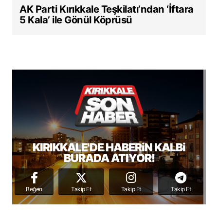
AK Parti Kırıkkale Teşkilatı’ndan ‘İftara
5 Kala’ ile Gönül Köprüsü
KIRIKKALE'DE HABERiN KALBi
BURADA ATIYOR!
Beğen
Takip Et
Takip Et
Takip Et