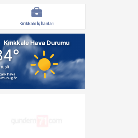
Kırıkkale İş İlanları
Kırıkkale Hava Durumu
34°
neşli
talık hava
umunu gör