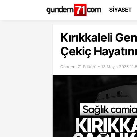
SİYASET
Kırıkkaleli Ge
Çekiç Hayatını
Gündem 71 Editörü • 13 Mayıs 2025 11: