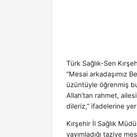
Türk Sağlık-Sen Kırşeh
“Mesai arkadaşımız Bey
üzüntüyle öğrenmiş b
Allah’tan rahmet, ailes
dileriz,” ifadelerine yer
Kırşehir İl Sağlık Müd
yayımladığı taziye mes