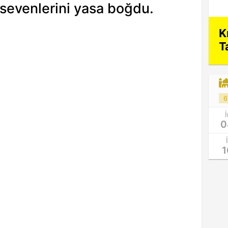
sevenlerini yasa boğdu.
K
T
6
0
1