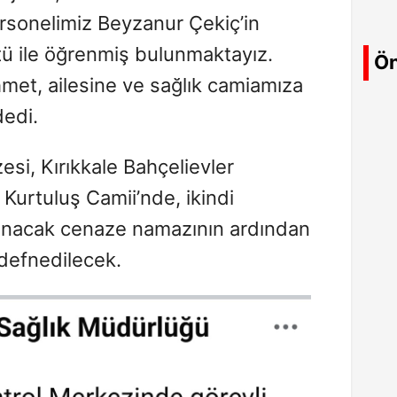
rsonelimiz Beyzanur Çekiç’in
ntü ile öğrenmiş bulunmaktayız.
Ön
hmet, ailesine ve sağlık camiamıza
dedi.
esi, Kırıkkale Bahçelievler
Kurtuluş Camii’nde, ikindi
ınacak cenaze namazının ardından
 defnedilecek.