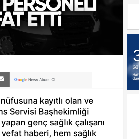
Gü
Haf
dur
Abone Ol
 nüfusuna kayıtlı olan ve
ns Servisi Başhekimliği
yapan genç sağlık çalışanı
 vefat haberi, hem sağlık