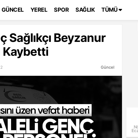
GÜNCEL
YEREL
SPOR
SAĞLIK
TÜMÜ
nç Sağlıkçı Beyzanur
 Kaybetti
52
Güncel
Nö
Ecz