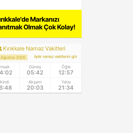
ırıkkale'de Markanızı
anıtmak Olmak Çok Kolay!
Kırıkkale Namaz Vakitleri
Aylık namaz vakitlerini gör
 Ağustos 2026
İmsak
Güneş
Öğle
4:02
05:42
12:57
İkindi
Akşam
Yatsı
6:48
20:03
21:34