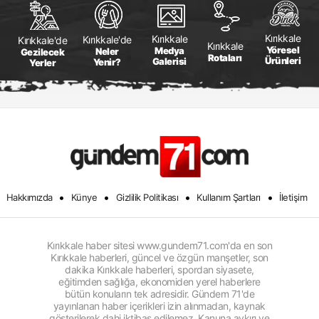
Kırıkkale
Kırıkkale
Kırıkkale'de
Kırıkkale'de
Kırıkkale
Yöresel
Medya
Neler
Gezilecek
Rotaları
Ürünleri
Galerisi
Yenir?
Yerler
•
•
•
•
Hakkımızda
Künye
Gizlilik Politikası
Kullanım Şartları
İletişim
Kırıkkale haber sitesi www.gundem71.com'da en son
Kırıkkale haberleri, güncel ve özgün manşetler, son
dakika Kırıkkale haberleri, spordan siyasete,
eğitimden sağlığa, ekonomiden yerel haberlere
bütün konuların tek adresidir. Gündem 71'de
yayınlanan haber içerikleri izin alınmadan, kaynak
gösterilerek dahi iktibas edilemez. Kanuna aykırı ve