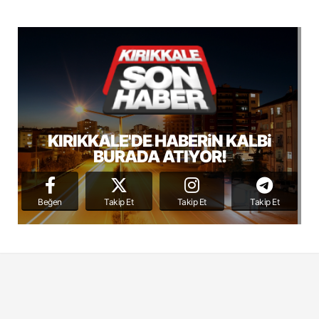
KIRIKKALE'DE HABERiN KALBi
BURADA ATIYOR!
Beğen
Takip Et
Takip Et
Takip Et