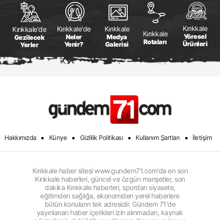
Kırıkkale
Kırıkkale
Kırıkkale'de
Kırıkkale'de
Kırıkkale
Yöresel
Medya
Neler
Gezilecek
Rotaları
Ürünleri
Galerisi
Yenir?
Yerler
•
•
•
•
Hakkımızda
Künye
Gizlilik Politikası
Kullanım Şartları
İletişim
Kırıkkale haber sitesi www.gundem71.com'da en son
Kırıkkale haberleri, güncel ve özgün manşetler, son
dakika Kırıkkale haberleri, spordan siyasete,
eğitimden sağlığa, ekonomiden yerel haberlere
bütün konuların tek adresidir. Gündem 71'de
yayınlanan haber içerikleri izin alınmadan, kaynak