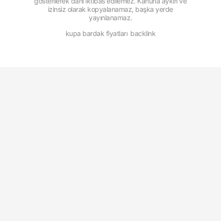
gösterilerek dahi iktibas edilemez. Kanuna aykırı ve
izinsiz olarak kopyalanamaz, başka yerde
yayınlanamaz.
kupa bardak fiyatları
backlink