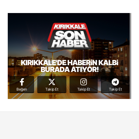
KIRIKKALE'DE HABERiN KALBi
BURADA ATIYOR!
Beğen
Takip Et
Takip Et
Takip Et